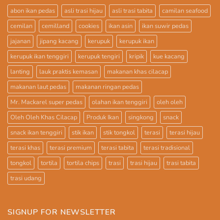
abon ikan pedas
asli trasi hijau
asli trasi tabita
camilan seafood
cemilan
cemilland
cookies
ikan asin
ikan suwir pedas
jajanan
jipang kacang
kerupuk
kerupuk ikan
kerupuk ikan tenggiri
kerupuk tengiri
kripik
kue kacang
lanting
lauk praktis kemasan
makanan khas cilacap
makanan laut pedas
makanan ringan pedas
Mr. Mackarel super pedas
olahan ikan tenggiri
oleh oleh
Oleh Oleh Khas Cilacap
Produk Ikan
singkong
snack
snack ikan tenggiri
stik ikan
stik tongkol
terasi
terasi hijau
terasi khas
terasi premium
terasi tabita
terasi tradisional
tongkol
tortila
tortila chips
trasi
trasi hijau
trasi tabita
trasi udang
SIGNUP FOR NEWSLETTER