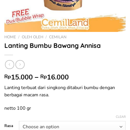
HOME
/
OLEH OLEH
/
CEMILAN
Lanting Bumbu Bawang Annisa
Price
15.000
–
16.000
Rp
Rp
range:
Lanting terbuat dari singkong ditaburi bumbu dengan
Rp15.000
berbagai macam rasa.
through
Rp16.000
netto 100 gr
CLEAR
Rasa