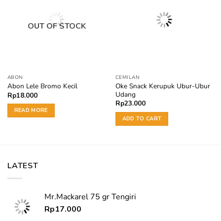
OUT OF STOCK
ABON
CEMILAN
Oke Snack Kerupuk Ubur-Ubur
Abon Lele Bromo Kecil
Udang
Rp
18.000
Rp
23.000
READ MORE
ADD TO CART
LATEST
Mr.Mackarel 75 gr Tengiri
Rp
17.000